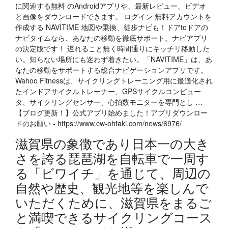
に関連する無料 のAndroidアプリや、最新レビュー、ビデオ
と画像をダウンロードできます。 ログイン 無料アカウントを
作成する NAVITIME 地図や乗換、徒歩ナビも！ドアtoドアの
ナビタイムなら、あなたの移動を徹底サポート。ナビアプリ
の決定版です！ 遅れること無く時間通りにキッチリ移動した
い。知らない場所にも迷わず着きたい。「NAVITIME」は、あ
なたの移動をサポートする総合ナビゲーションアプリです。
Wahoo Fitnessは、サイクリングトレーニング用に最適化され
たインドアサイクルトレーナー、GPSサイクルコンピュー
タ、サイクリングセンサー、心拍数モニターを専門とし …
【ブログ更新！】公式アプリ始めました！アプリダウンロー
ドのお願い - https://www.cw-ohtaki.com/news/6976/
滋賀県の象徴であり日本一の大き
さを誇る琵琶湖を自転車で一周す
る「ビワイチ」を通じて、周辺の
自然や歴史、観光地等を楽しんで
いただくために、滋賀県をまるご
と満喫できるサイクリングコース