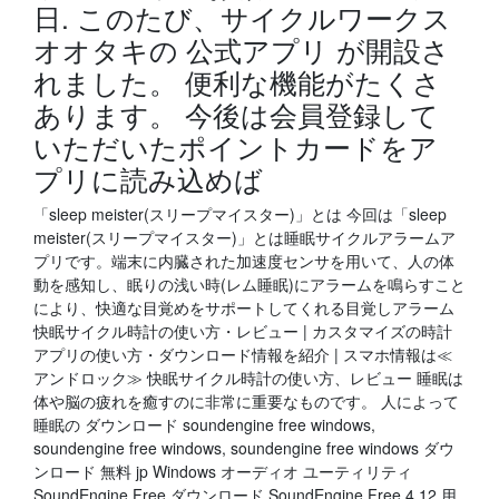
日. このたび、サイクルワークス
オオタキの 公式アプリ が開設さ
れました。 便利な機能がたくさ
あります。 今後は会員登録して
いただいたポイントカードをア
プリに読み込めば
「sleep meister(スリープマイスター)」とは 今回は「sleep
meister(スリープマイスター)」とは睡眠サイクルアラームア
プリです。端末に内臓された加速度センサを用いて、人の体
動を感知し、眠りの浅い時(レム睡眠)にアラームを鳴らすこと
により、快適な目覚めをサポートしてくれる目覚しアラーム
快眠サイクル時計の使い方・レビュー | カスタマイズの時計
アプリの使い方・ダウンロード情報を紹介 | スマホ情報は≪
アンドロック≫ 快眠サイクル時計の使い方、レビュー 睡眠は
体や脳の疲れを癒すのに非常に重要なものです。 人によって
睡眠の ダウンロード soundengine free windows,
soundengine free windows, soundengine free windows ダウ
ンロード 無料 jp Windows オーディオ ユーティリティ
SoundEngine Free ダウンロード SoundEngine Free 4.12 用