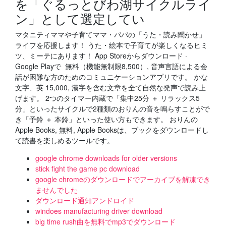
を「ぐるっとびわ湖サイクルライ
ン」として選定してい
マタニティママや子育てママ・パパの「うた・読み聞かせ」
ライフを応援します！ うた・絵本で子育てが楽しくなるヒミ
ツ、ミーテにあります！ App Storeからダウンロード ·
Google Playで 無料（機能無制限8,500）, 音声言語による会
話が困難な方のためのコミュニケーションアプリです。 かな
文字、英 15,000, 漢字を含む文章を全て自然な発声で読み上
げます。 2つのタイマー内蔵で「集中25分 ＋ リラックス5
分」といったサイクルで2種類のおりんの音を鳴らすことがで
き「予鈴 ＋ 本鈴」といった使い方もできます。 おりんの
Apple Books, 無料, Apple Booksは、ブックをダウンロードし
て読書を楽しめるツールです。
google chrome downloads for older versions
stick fight the game pc download
google chromeのダウンロードでアーカイブを解凍でき
ませんでした
ダウンロード通知アンドロイド
windoes manufacturing driver download
big time rush曲を無料でmp3でダウンロード